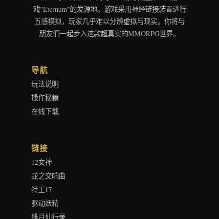
戏"Eternum"的发源地。游戏采用神经链接装置进行
五感模拟，玩家几乎难以分辨虚拟与现实。你将与
朋友们一起步入这款超真实的MMORPG世界。
导航
玩法说明
操作秘籍
在线下载
链接
12女神
蛇之交响曲
特工17
驱动妖精
绯月仙行录